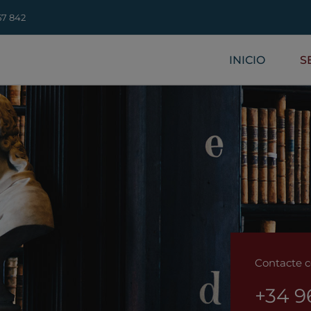
57 842
INICIO
S
Contacte c
+34 9