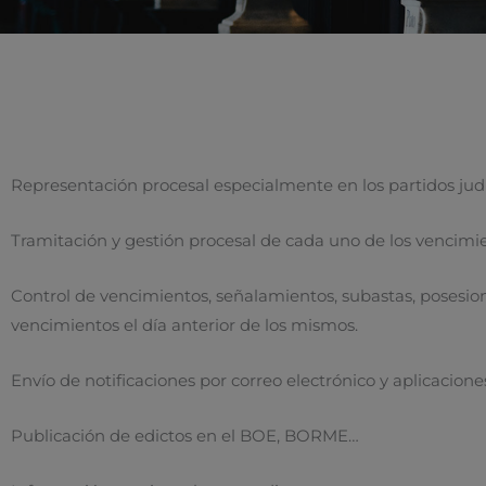
Representación procesal especialmente en los partidos judici
Tramitación y gestión procesal de cada uno de los vencimi
Control de vencimientos, señalamientos, subastas, posesio
vencimientos el día anterior de los mismos.
Envío de notificaciones por correo electrónico y aplicacione
Publicación de edictos en el BOE, BORME…