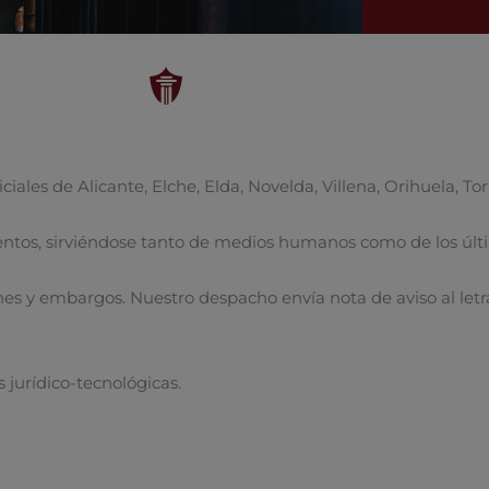
ales de Alicante, Elche, Elda, Novelda, Villena, Orihuela, Tor
entos, sirviéndose tanto de medios humanos como de los últ
nes y embargos. Nuestro despacho envía nota de aviso al let
s jurídico-tecnológicas.