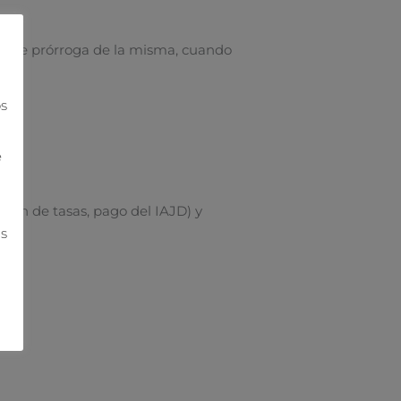
ud de prórroga de la misma, cuando
os
e
ción de tasas, pago del IAJD) y
ás