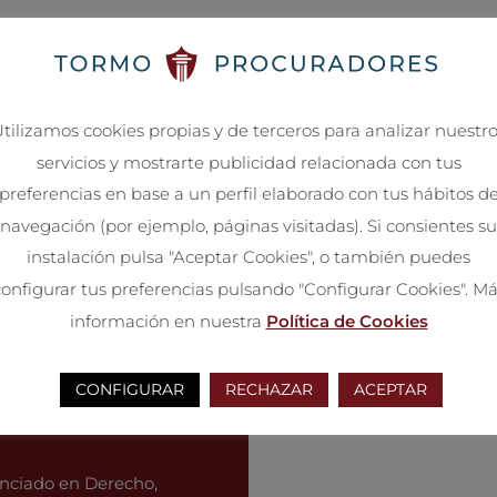
embargos, demandas) y su posterior control para la solicit
tilizamos cookies propias y de terceros para analizar nuestr
gistro Mercantil, Registro Civil, etc.).
servicios y mostrarte publicidad relacionada con tus
preferencias en base a un perfil elaborado con tus hábitos d
do.
navegación (por ejemplo, páginas visitadas). Si consientes su
instalación pulsa "Aceptar Cookies", o también puedes
n la tramitación del procedimiento (tasas judiciales, devolu
onfigurar tus preferencias pulsando "Configurar Cookies". M
información en nuestra
Política de Cookies
CONFIGURAR
RECHAZAR
ACEPTAR
cenciado en Derecho,